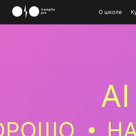
О школе
К
AI
ХОРОШО
НА