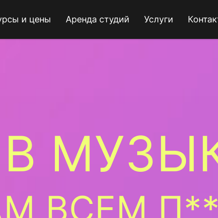
урсы и цены
Аренда студий
Услуги
Конта
 В МУЗЫ
М ВСЕМ П*