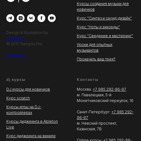
Курсы создания музыки для
новичков
Курс "Синтез и саунд-дизайн"
Курс "Ноты и аккорды"
Design & Illustration by
Курс "Сведение и мастеринг"
Apollnaria
© 2017 Tramplin.Pro
Уроки для опытных
музыкантов
Реквизиты
Прокачать ваш трек?
dj курсы
Контакты
DJ курсы для новичков
Москва:
+7 985 292-96-97
м. Павелецкая, 5-й
Курс scratch
Монетчиковский переулок, 16
Курсы игры на DJ-
Санкт-Петербург:
+7 985 292-
контроллерах
96-97
Курсы диджеинга в Ableton
м. Невский проспект,
Live
Казанская, 7В
Курс диджеинга на виниле
Online курсы:
+7 985 292-96-