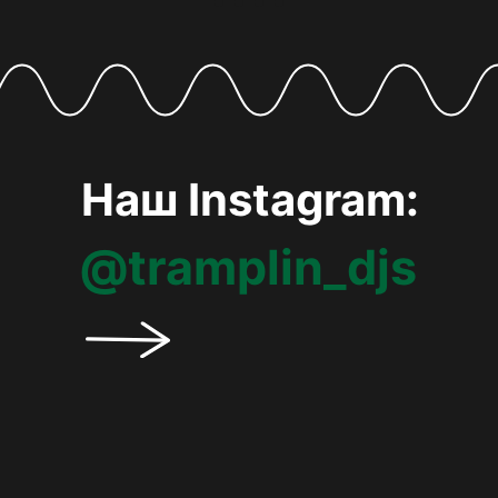
Наш Instagram:
@tramplin_djs