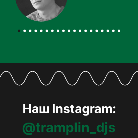
Наш Instagram:
@tramplin_djs