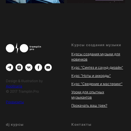
Курсы создания музыки
Курсы создания музыки для
новичков
Курс "Синтез и саунд-дизайн"
Курс "Ноты и аккорды"
Design & Illustration by
Курс "Сведение и мастеринг"
Apollnaria
© 2017 Tramplin.Pro
Уроки для опытных
музыкантов
Реквизиты
Прокачать ваш трек?
dj курсы
Контакты