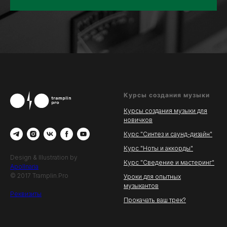
Курсы создания музыки
Курсы создания музыки для
новичков
Курс "Синтез и саунд-дизайн"
Курс "Ноты и аккорды"
Design & Illustration by
Курс "Сведение и мастеринг"
Apollnaria
© 2017 Tramplin.Pro
Уроки для опытных
музыкантов
Реквизиты
Прокачать ваш трек?