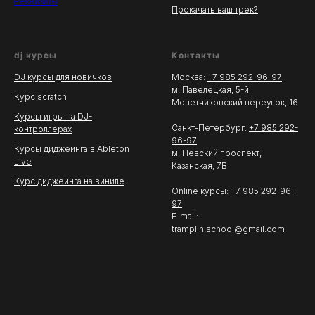
Реквизиты
Прокачать ваш трек?
dj курсы
Контакты
DJ курсы для новичков
Москва:
+7 985 292-96-97
м. Павелецкая, 5-й
Курс scratch
Монетчиковский переулок, 16
Курсы игры на DJ-
Санкт-Петербург:
+7 985 292-
контроллерах
96-97
Курсы диджеинга в Ableton
м. Невский проспект,
Live
Казанская, 7В
Курс диджеинга на виниле
Online курсы:
+7 985 292-96-
97
E-mail:
tramplin.school@gmail.com