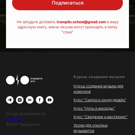
Подписаться
Не забудьте добавить
tramplin.school@gmail.com
в вашу
адресную книгу, иначе письма могут приходить в папку
"спам".
Курсы создания музыки
Курсы создания музыки для
новичков
Курс "Синтез и саунд-дизайн"
Курс "Ноты и аккорды"
Design & Illustration by
Курс "Сведение и мастеринг"
Apollnaria
© 2017 Tramplin.Pro
Уроки для опытных
музыкантов