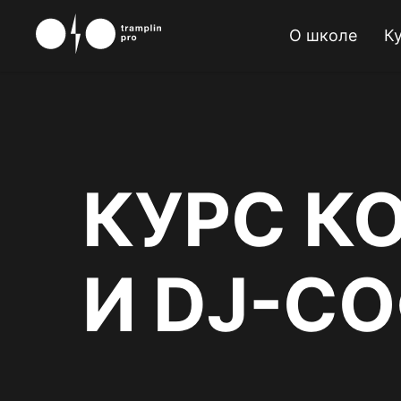
"
"
О школе
К
КУРС К
И DJ-С