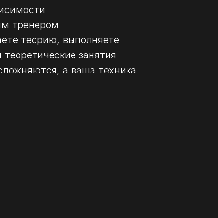
ависимости
ным тренером
аете теорию, выполняете
 теоретические занятия
сложняются, а ваша техника