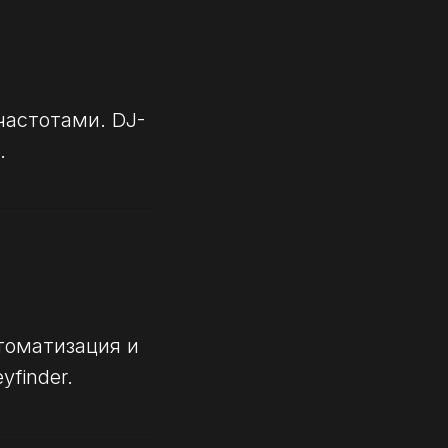
частотами. DJ-
.
томатизация и
yfinder.