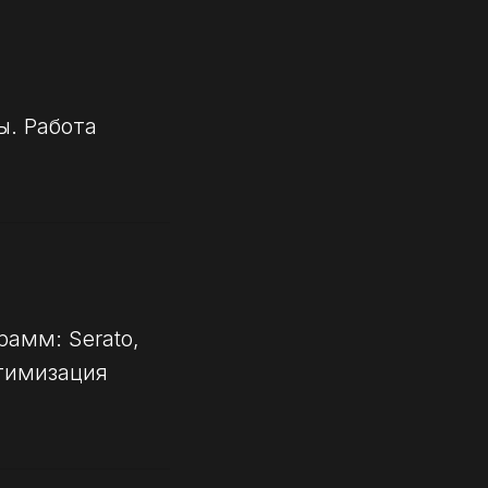
ы. Работа
амм: Serato,
птимизация