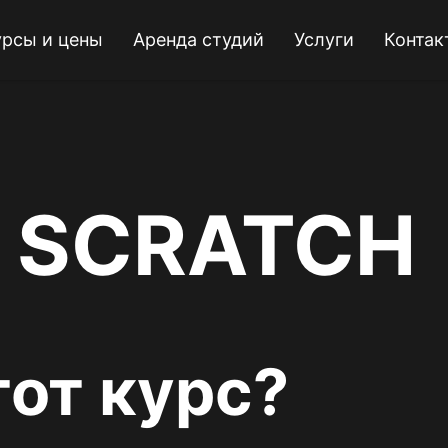
урсы и цены
Аренда студий
Услуги
Контак
С SCRATCH
тот курс?