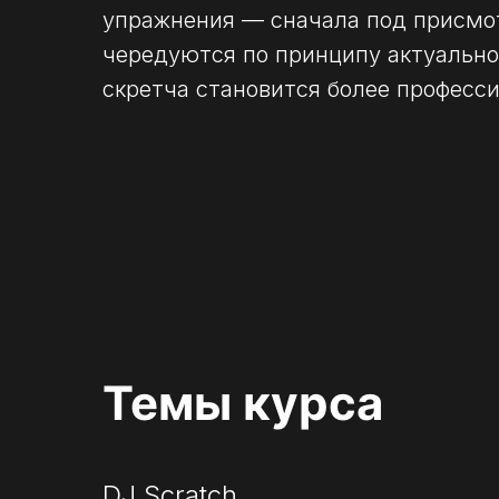
упражнения — сначала под присмот
чередуются по принципу актуально
скретча становится более професс
Темы курса
DJ Scratch