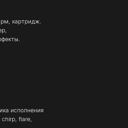
арм, картридж.
ер,
ффекты.
ика исполнения
hirp, flare,