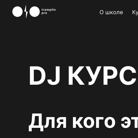
"
"
О школе
К
DJ КУР
Для кого э