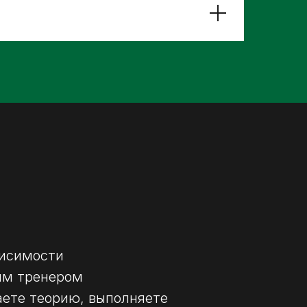
ависимости
ным тренером
аете теорию, выполняете