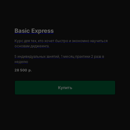
Basic Express
Курс для тех, кто хочет быстро и экономно научиться
основам диджеинга.
5 индивидуальных занятий, 1 месяц практики 2 раза в
неделю
28 500
р.
Купить