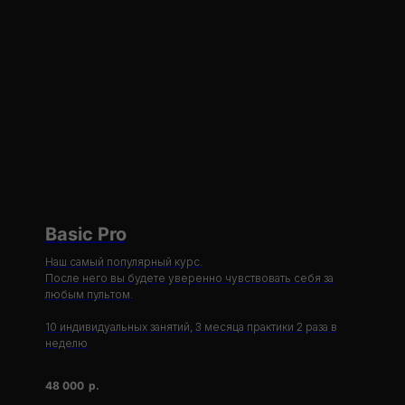
Basic Pro
Наш самый популярный курс.
После него вы будете уверенно чувствовать себя за
любым пультом.
10 индивидуальных занятий, 3 месяца практики 2 раза в
неделю
48 000
р.