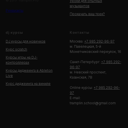
© 2017 Tramplin.Pro
Уроки для опытных
музыкантов
Реквизиты
Прокачать ваш трек?
dj курсы
Контакты
DJ курсы для новичков
Москва:
+7 985 292-96-97
м. Павелецкая, 5-й
Курс scratch
Монетчиковский переулок, 16
Курсы игры на DJ-
Санкт-Петербург:
+7 985 292-
контроллерах
96-97
Курсы диджеинга в Ableton
м. Невский проспект,
Live
Казанская, 7В
Курс диджеинга на виниле
Online курсы:
+7 985 292-96-
97
E-mail:
tramplin.school@gmail.com