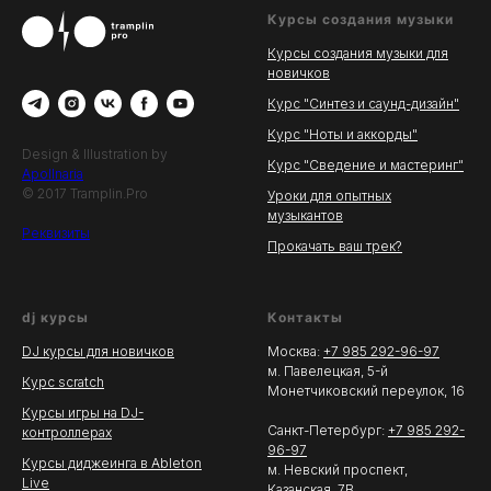
Курсы создания музыки
Курсы создания музыки для
новичков
Курс "Синтез и саунд-дизайн"
Курс "Ноты и аккорды"
Design & Illustration by
Курс "Сведение и мастеринг"
Apollnaria
© 2017 Tramplin.Pro
Уроки для опытных
музыкантов
Реквизиты
Прокачать ваш трек?
dj курсы
Контакты
DJ курсы для новичков
Москва:
+7 985 292-96-97
м. Павелецкая, 5-й
Курс scratch
Монетчиковский переулок, 16
Курсы игры на DJ-
Санкт-Петербург:
+7 985 292-
контроллерах
96-97
Курсы диджеинга в Ableton
м. Невский проспект,
Live
Казанская, 7В