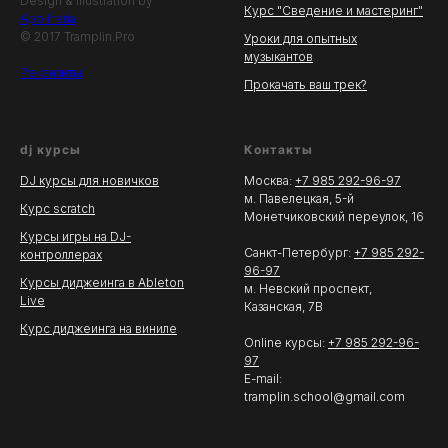
Design & Illustration by
Курс "Сведение и мастеринг"
Apollnaria
© 2017 Tramplin.Pro
Уроки для опытных
музыкантов
Реквизиты
Прокачать ваш трек?
dj курсы
Контакты
DJ курсы для новичков
Москва:
+7 985 292-96-97
м. Павелецкая, 5-й
Курс scratch
Монетчиковский переулок, 16
Курсы игры на DJ-
Санкт-Петербург:
+7 985 292-
контроллерах
96-97
Курсы диджеинга в Ableton
м. Невский проспект,
Live
Казанская, 7В
Курс диджеинга на виниле
Online курсы:
+7 985 292-96-
97
E-mail:
tramplin.school@gmail.com