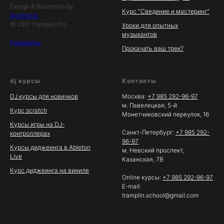
Design & Illustration by
Курс "Сведение и мастеринг"
Apollnaria
© 2017 Tramplin.Pro
Уроки для опытных
музыкантов
Реквизиты
Прокачать ваш трек?
dj курсы
Контакты
DJ курсы для новичков
Москва:
+7 985 292-96-97
м. Павелецкая, 5-й
Курс scratch
Монетчиковский переулок, 16
Курсы игры на DJ-
Санкт-Петербург:
+7 985 292-
контроллерах
96-97
Курсы диджеинга в Ableton
м. Невский проспект,
Live
Казанская, 7В
Курс диджеинга на виниле
Online курсы:
+7 985 292-96-97
E-mail:
tramplin.school@gmail.com