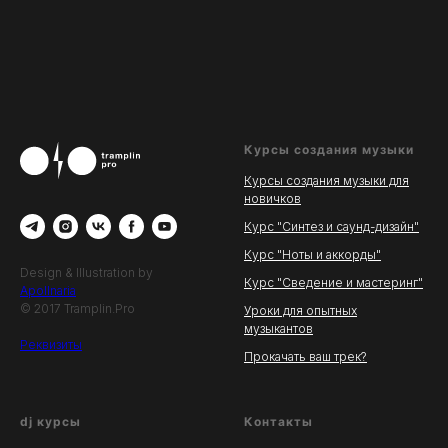
Курсы создания музыки
Курсы создания музыки для
новичков
Курс "Синтез и саунд-дизайн"
Курс "Ноты и аккорды"
Design & Illustration by
Курс "Сведение и мастеринг"
Apollnaria
© 2017 Tramplin.Pro
Уроки для опытных
музыкантов
Реквизиты
Прокачать ваш трек?
dj курсы
Контакты