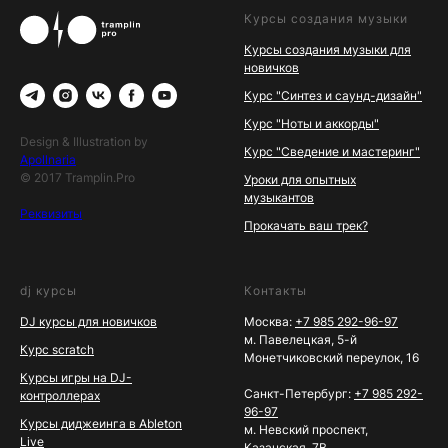
Курсы создания музыки
Курсы создания музыки для
новичков
Курс "Синтез и саунд-дизайн"
Курс "Ноты и аккорды"
Design & Illustration by
Курс "Сведение и мастеринг"
Apollnaria
© 2017 Tramplin.Pro
Уроки для опытных
музыкантов
Реквизиты
Прокачать ваш трек?
dj курсы
Контакты
DJ курсы для новичков
Москва:
+7 985 292-96-97
м. Павелецкая, 5-й
Курс scratch
Монетчиковский переулок, 16
Курсы игры на DJ-
Санкт-Петербург:
+7 985 292-
контроллерах
96-97
Курсы диджеинга в Ableton
м. Невский проспект,
Live
Казанская, 7В