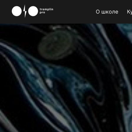
О школе
К