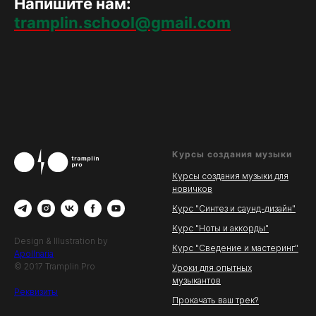
Напишите нам:
tramplin.school@gmail.com
Курсы создания музыки
Курсы создания музыки для
новичков
Курс "Синтез и саунд-дизайн"
Курс "Ноты и аккорды"
Design & Illustration by
Курс "Сведение и мастеринг"
Apollnaria
© 2017 Tramplin.Pro
Уроки для опытных
музыкантов
Реквизиты
Прокачать ваш трек?