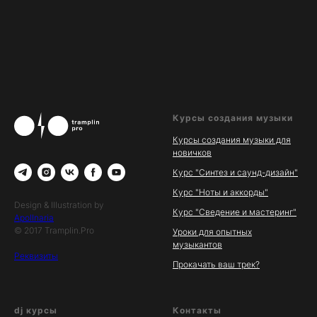
Курсы создания музыки
Курсы создания музыки для
новичков
Курс "Синтез и саунд-дизайн"
Курс "Ноты и аккорды"
Design & Illustration by
Курс "Сведение и мастеринг"
Apollnaria
© 2017 Tramplin.Pro
Уроки для опытных
музыкантов
Реквизиты
Прокачать ваш трек?
dj курсы
Контакты