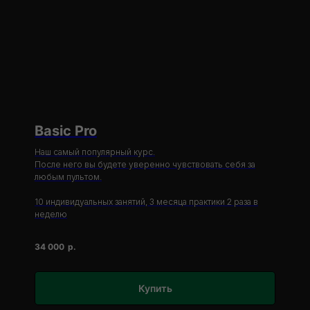
Basic Pro
Наш самый популярный курс.
После него вы будете уверенно чувствовать себя за
любым пультом.
10 индивидуальных занятий, 3 месяца практики 2 раза в
неделю
34 000
р.
Купить