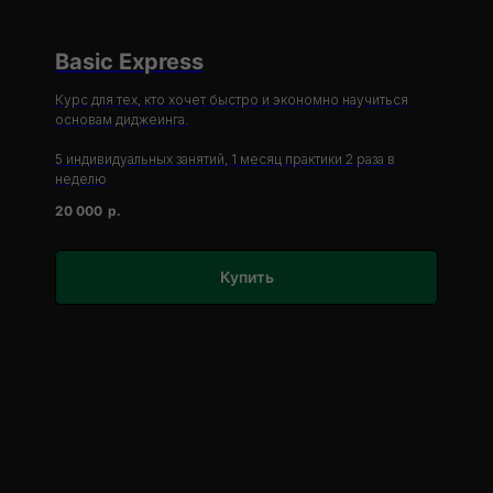
Basic Express
Курс для тех, кто хочет быстро и экономно научиться
основам диджеинга.
5 индивидуальных занятий, 1 месяц практики 2 раза в
неделю
20 000
р.
Купить