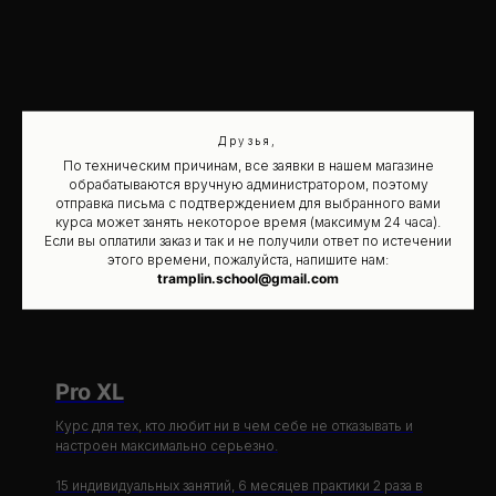
Друзья,
По техническим причинам, все заявки в нашем магазине
обрабатываются вручную администратором, поэтому
отправка письма с подтверждением для выбранного вами
курса может занять некоторое время (максимум 24 часа).
Если вы оплатили заказ и так и не получили ответ по истечении
этого времени, пожалуйста, напишите нам:
tramplin.school@gmail.com
Pro XL
Курс для тех, кто любит ни в чем себе не отказывать и
настроен максимально серьезно.
15 индивидуальных занятий, 6 месяцев практики 2 раза в