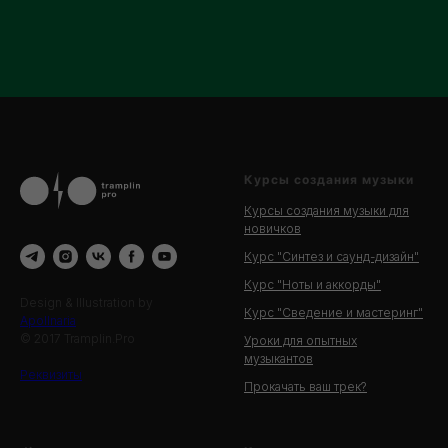
Курсы создания музыки
Курсы создания музыки для
новичков
Курс "Синтез и саунд-дизайн"
Курс "Ноты и аккорды"
Design & Illustration by
Курс "Сведение и мастеринг"
Apollnaria
© 2017 Tramplin.Pro
Уроки для опытных
музыкантов
Реквизиты
Прокачать ваш трек?