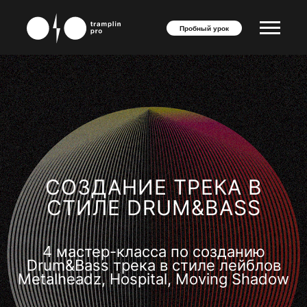
Пробный урок
СОЗДАНИЕ ТРЕКА В
СТИЛЕ DRUM&BASS
4 мастер-класса по созданию
Drum&Bass трека в стиле лейблов
Metalheadz, Hospital, Moving Shadow