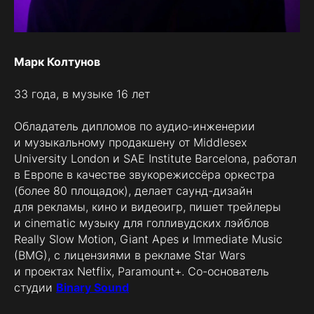
Марк Колтунов
Преподаёт:
33 года, в музыке 16 лет
cоздание музыки для новичков и для
Обладатель дипломов по аудио-инженерии
опытных
и музыкальному продакшену от Middlesex
основы музыкальной теории
University London и SAE Institute Barcelona, работал
синтез и саунд-дизайн
сведение и мастеринг
в Европе в качестве звукорежиссёра оркестра
курсы и индивидуальные консультации
(более 80 площадок), делает саунд-дизайн
Ableton Live, Bitwig, Cubase, Logic, Pro
для рекламы, кино и видеоигр, пишет трейлеры
Tools, Reaper
и cinematic музыку для голливудских лэйблов
Really Slow Motion, Giant Apes и Immediate Music
(BMG), с лицензиями в рекламе Star Wars
Mark Helder
-
0:00
/
0:00
Track 01
и проектах Netflix, Paramount+. Со-основатель
студии
Binary Sound