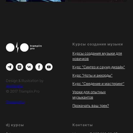
Курсы создания музыки
Курсы создания музыки для
новичков
Курс "Синтез и саунд-дизайн"
Курс "Ноты и аккорды"
Design & Illustration by
Курс "Сведение и мастеринг"
Apollnaria
© 2017 Tramplin.Pro
Уроки для опытных
музыкантов
Реквизиты
Прокачать ваш трек?
dj курсы
Контакты