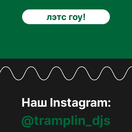
лэтс гоу!
Наш Instagram:
@tramplin_djs