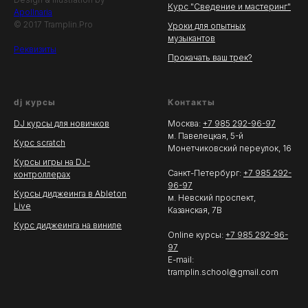
Курс "Сведение и мастеринг"
Apollnaria
© 2017 Tramplin.Pro
Уроки для опытных
музыкантов
Реквизиты
Прокачать ваш трек?
dj курсы
Контакты
DJ курсы для новичков
Москва:
+7 985 292-96-97
м. Павелецкая, 5-й
Курс scratch
Монетчиковский переулок, 16
Курсы игры на DJ-
Санкт-Петербург:
+7 985 292-
контроллерах
96-97
Курсы диджеинга в Ableton
м. Невский проспект,
Live
Казанская, 7В
Курс диджеинга на виниле
Online курсы:
+7 985 292-96-
97
E-mail:
tramplin.school@gmail.com