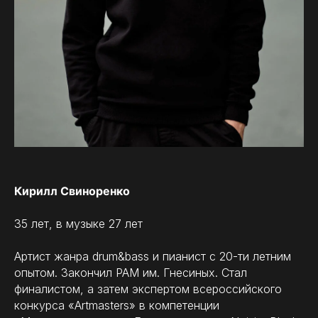
Кирилл Свиноренко
35 лет, в музыке 27 лет
Артист жанра drum&bass и пианист с 20-ти летним
опытом. Закончил РАМ им. Гнесиных. Стал
Rillium
-
Track
0:00
/
0:00
01
финалистом, а затем экспертом всероссийского
конкурса «Artmasters» в компетенции