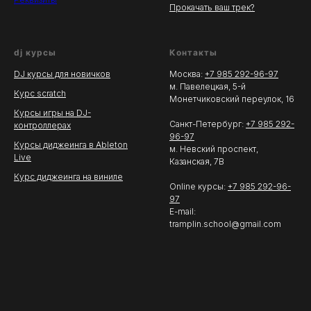
Прокачать ваш трек?
dj курсы
Контакты
DJ курсы для новичков
Москва:
+7 985 292-96-97
м. Павелецкая, 5-й
Курс scratch
Монетчиковский переулок, 16
Курсы игры на DJ-
Санкт-Петербург:
+7 985 292-
контроллерах
96-97
Курсы диджеинга в Ableton
м. Невский проспект,
Live
Казанская, 7В
Курс диджеинга на виниле
Online курсы:
+7 985 292-96-
97
E-mail:
tramplin.school@gmail.com