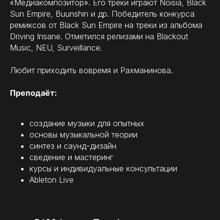
«Медиакомпозитор». Его треки играют Noisia, Black
Sun Empire, Buunshin и др. Победитель конкурса
Rillium
-
Track
0:00
/
0:00
02
ремиксов от Black Sun Empire на треки из альбома
Driving Insane. Отметился релизами на Blackout
Music, NEU, Surveillance.
Rillium
-
Track
0:00
/
0:00
03
Любит приходить вовремя и Рахманинова.
Преподаёт:
Rillium
-
Track
0:00
/
0:00
04
cоздание музыки для опытных
основы музыкальной теории
синтез и саунд-дизайн
сведение и мастеринг
курсы и индивидуальные консультации
Ableton Live