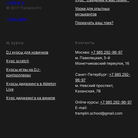
Apollnaria
© 2017 Tramplin.Pro
Уроки для опытных
музыкантов
Реквизиты
Прокачать ваш трек?
dj курсы
Контакты
DJ курсы для новичков
Москва:
+7 985 292-96-97
м. Павелецкая, 5-й
Курс scratch
Монетчиковский переулок, 16
Курсы игры на DJ-
Санкт-Петербург:
+7 985 292-
контроллерах
96-97
Курсы диджеинга в Ableton
м. Невский проспект,
Live
Казанская, 7В
Курс диджеинга на виниле
Online курсы:
+7 985 292-96-97
E-mail:
tramplin.school@gmail.com